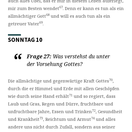
auch alles Übel, das er mir in diesem Leben auferlegt,
67
mir zum Besten wendet
. Denn er kann es tun als ein
68
allmächtiger Gott
und will es auch tun als ein
69
getreuer Vater
.
SONNTAG 10
Frage 27:
Was verstehst du unter
der Vorsehung Gottes?
70
Die allmächtige und gegenwärtige Kraft Gottes
,
durch die er Himmel und Erde mit allen Geschöpfen
71
wie durch seine Hand erhält
und so regiert, dass
Laub und Gras, Regen und Dürre, fruchtbare und
72
unfruchtbare Jahre, Essen und Trinken
, Gesundheit
73
74
und Krankheit
, Reichtum und Armut
und alles
andere uns nicht durch Zufall, sondern aus seiner