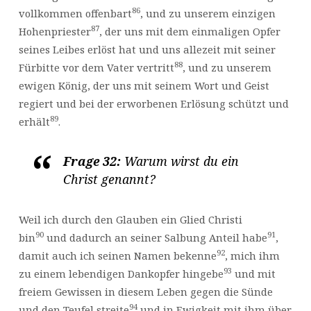
86
vollkommen offenbart
, und zu unserem einzigen
87
Hohenpriester
, der uns mit dem einmaligen Opfer
seines Leibes erlöst hat und uns allezeit mit seiner
88
Fürbitte vor dem Vater vertritt
, und zu unserem
ewigen König, der uns mit seinem Wort und Geist
regiert und bei der erworbenen Erlösung schützt und
89
erhält
.
Frage 32:
Warum wirst du ein
Christ genannt?
Weil ich durch den Glauben ein Glied Christi
90
91
bin
und dadurch an seiner Salbung Anteil habe
,
92
damit auch ich seinen Namen bekenne
, mich ihm
93
zu einem lebendigen Dankopfer hingebe
und mit
freiem Gewissen in diesem Leben gegen die Sünde
94
und den Teufel streite
und in Ewigkeit mit ihm über