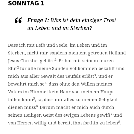
SONNTAG 1
Frage 1:
Was ist dein einziger Trost
im Leben und im Sterben?
Dass ich mit Leib und Seele, im Leben und im
Sterben, nicht mir, sondern meinem getreuen Heiland
1
Jesus Christus gehöre
. Er hat mit seinem teuren
2
Blut
für alle meine Sünden vollkommen bezahlt und
3
mich aus aller Gewalt des Teufels erlöst
, und er
4
bewahrt mich so
, dass ohne den Willen meines
Vaters im Himmel kein Haar von meinem Haupt
5
fallen kann
, ja, dass mir alles zu meiner Seligkeit
6
dienen muss
. Darum macht er mich auch durch
7
seinen Heiligen Geist des ewigen Lebens gewiß
und
8
von Herzen willig und bereit, ihm forthin zu leben
.