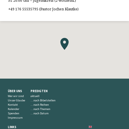
Fr. 20:00 Uhr – Jugendkreis (2-wöchentl.)
+49 176 55535795 (Pastor Jochen Klautke)
ÜBER UNS
PREDIGTEN
Wer wir sind
aktuell
Unser Glaube
…nach Bibelstellen
Kontakt
…nach Reihen
Kalender
…nach Themen
Spenden
…nach Datum
Impressum
LINKS