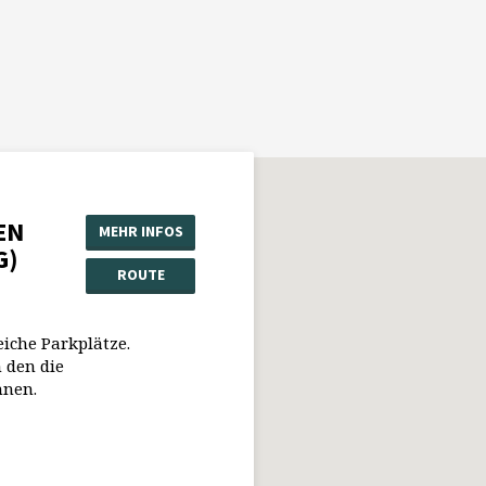
EN
MEHR INFOS
G)
ROUTE
eiche Parkplätze.
 den die
nnen.