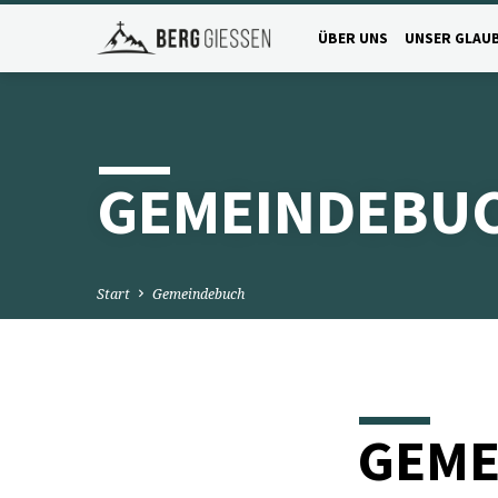
ÜBER UNS
UNSER GLAU
GEMEINDEBU
Start
Gemeindebuch
GEME
GEM