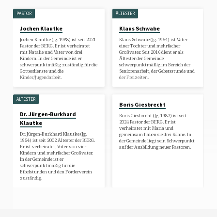
PASTOR
ÄLTESTER
Jochen Klautke
Klaus Schwabe
Jochen Klautke (Jg. 1988) ist seit 2021
Klaus Schwabe (Jg. 1954) ist Vater
Pastor der BERG. Er ist verheiratet
einer Tochter und mehrfacher
mit Natalie und Vater von drei
Großvater. Seit 2016 dient er als
Kindern. In der Gemeinde ist er
Ältester der Gemeinde
schwerpunktmäßig zuständig für die
schwerpunktmäßig im Bereich der
Gottesdienste und die
Seniorenarbeit, der Gebetsstunde und
Kinder/Jugendarbeit.
der Freizeiten.
ÄLTESTER
Boris Giesbrecht
Dr. Jürgen-Burkhard
Boris Giesbrecht (Jg. 1987) ist seit
2024 Pastor der BERG. Er ist
Klautke
verheiratet mit Maria und
Dr. Jürgen-Burkhard Klautke (Jg.
gemeinsam haben sie drei Söhne. In
1954) ist seit 2002 Ältester der BERG.
der Gemeinde liegt sein Schwerpunkt
Er ist verheiratet, Vater von vier
auf der Ausbildung neuer Pastoren.
Kindern und mehrfacher Großvater.
In der Gemeinde ist er
schwerpunktmäßig für die
Bibelstunden und den Förderverein
zuständig.