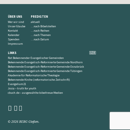
ÜBER UNS
PREDIGTEN
Wer wir sind
aktuell
Unser Glaube
…nach Bibelstellen
Kontakt
…nach Reihen
Kalender
…nach Themen
Spenden
…nach Datum
Impressum
LINKS
🇬🇧
Rat Bekennender Evangelischer Gemeinden
Bekennende Evangelisch-Reformierte Gemeinde Nordhorn
Bekennende Evangelisch-Reformierte Gemeinde Osnabrück
Bekennende Evangelisch-Reformierte Gemeinde Tübingen
Akademie für Reformatorische Theologie
Bekennende Kirche (reformatorische Zeitschrift)
Evangelium21
Josia – truth for youth
cbuch.de – ausgewählte bibeltreue Medien
© 2026 BERG Gießen.