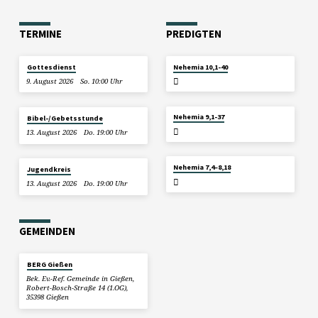
TERMINE
PREDIGTEN
2. AUGUST
Gottesdienst
Nehemia 10,1-40
2026
9. August 2026
So. 10:00 Uhr
26. JULI 2026
Nehemia 9,1-37
Bibel-/Gebetsstunde
13. August 2026
Do. 19:00 Uhr
19. JULI 2026
Nehemia 7,4–8,18
Jugendkreis
13. August 2026
Do. 19:00 Uhr
GEMEINDEN
BERG Gießen
Bek. Ev.-Ref. Gemeinde in Gießen,
Robert-Bosch-Straße 14 (1.OG),
35398 Gießen