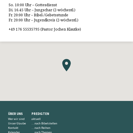
So. 10:00 Uhr – Gottesdienst
Di. 16.45 Uhr – Jungschar (2-wöchentl.)
Fr. 20:00 Uhr – Bibel-/Gebetsstunde
Fr. 20:00 Uhr – Jugendkreis (2-wöchentl.)
+49 176 55535795 (Pastor Jochen Klautke)
ÜBER UNS
PREDIGTEN
Wer wir sind
aktuell
Unser Glaube
…nach Bibelstellen
Kontakt
…nach Reihen
Kalender
…nach Themen