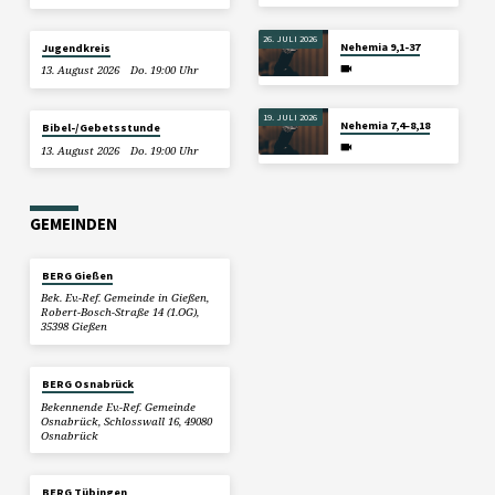
26. JULI 2026
Nehemia 9,1-37
Jugendkreis
13. August 2026
Do. 19:00 Uhr
19. JULI 2026
Nehemia 7,4–8,18
Bibel-/Gebetsstunde
13. August 2026
Do. 19:00 Uhr
GEMEINDEN
BERG Gießen
Bek. Ev.-Ref. Gemeinde in Gießen,
Robert-Bosch-Straße 14 (1.OG),
35398 Gießen
BERG Osnabrück
Bekennende Ev.-Ref. Gemeinde
Osnabrück, Schlosswall 16, 49080
Osnabrück
BERG Tübingen