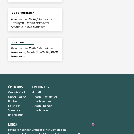
BERG Tübingen
Bekennende Ev.-Ref. Gemeinde
Tübingen, Hanna-Bernheim-
Straße 2, 72072 Tübingen
BERG Nordhorn
Bekennende Ev.-Ref. Gemeinde
Nordhorn, Lange Straße 60, 48531
Nordhorn
ÜBER UNS
PREDIGTEN
Wer wir sind
aktuell
Unser Glaube
…nach Bibelstellen
Kontakt
…nach Reihen
Kalender
…nach Themen
Spenden
…nach Datum
Impressum
LINKS
Rat Bekennender Evangelischer Gemeinden