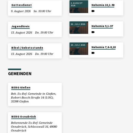
2. AUGUST
Gottesdienst
Nehemia 10,1-40
2026
9. August 2026
So. 10:00 Uhr
26. JULI 2026
Nehemia 9,1-37
Jugendkreis
13. August 2026
Do. 19:00 Uhr
19. JULI 2026
Nehemia 7,4–8,18
Bibel-/Gebetsstunde
13. August 2026
Do. 19:00 Uhr
GEMEINDEN
BERG Gießen
Bek. Ev.-Ref. Gemeinde in Gießen,
Robert-Bosch-Straße 14 (1.OG),
35398 Gießen
BERG Osnabrück
Bekennende Ev.-Ref. Gemeinde
Osnabrück, Schlosswall 16, 49080
Osnabrück