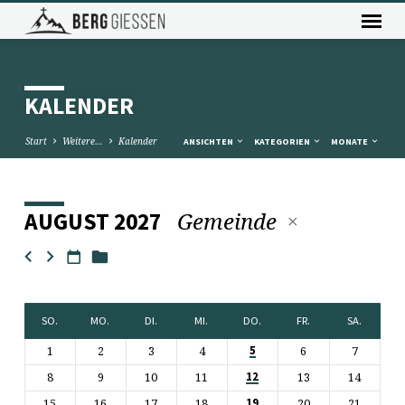
KALENDER
Start
Weitere…
Kalender
ANSICHTEN
KATEGORIEN
MONATE
Gemeinde
AUGUST 2027
KALENDER
SO.
MO.
DI.
MI.
DO.
FR.
SA.
1
2
3
4
6
7
5
8
9
10
11
13
14
12
15
16
17
18
20
21
19