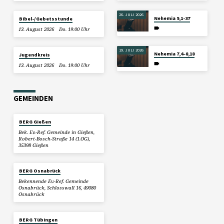
26. JULI 2026
Nehemia 9,1-37
Bibel-/Gebetsstunde
13. August 2026
Do. 19:00 Uhr
19. JULI 2026
Nehemia 7,4–8,18
Jugendkreis
13. August 2026
Do. 19:00 Uhr
GEMEINDEN
BERG Gießen
Bek. Ev.-Ref. Gemeinde in Gießen,
Robert-Bosch-Straße 14 (1.OG),
35398 Gießen
BERG Osnabrück
Bekennende Ev.-Ref. Gemeinde
Osnabrück, Schlosswall 16, 49080
Osnabrück
BERG Tübingen