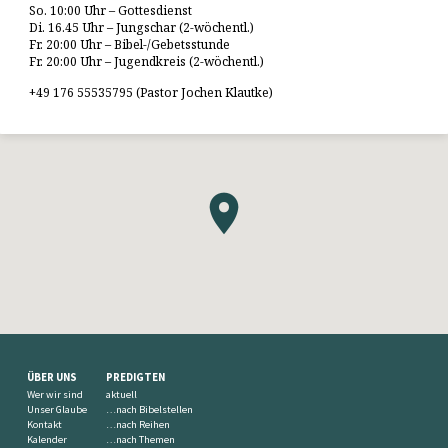
So. 10:00 Uhr – Gottesdienst
Di. 16.45 Uhr – Jungschar (2-wöchentl.)
Fr. 20:00 Uhr – Bibel-/Gebetsstunde
Fr. 20:00 Uhr – Jugendkreis (2-wöchentl.)
+49 176 55535795 (Pastor Jochen Klautke)
ÜBER UNS
PREDIGTEN
Wer wir sind
aktuell
Unser Glaube
…nach Bibelstellen
Kontakt
…nach Reihen
Kalender
…nach Themen