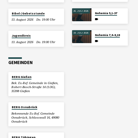
26. JULI 2026
Nehemia 9,1-37
Bibel-/Gebetsstunde
13. August 2026
Do. 19:00 Uhr
19. JULI 2026
Nehemia 7,4–8,18
Jugendkreis
13. August 2026
Do. 19:00 Uhr
GEMEINDEN
BERG Gießen
Bek. Ev.-Ref. Gemeinde in Gießen,
Robert-Bosch-Straße 14 (1.OG),
35398 Gießen
BERG Osnabrück
Bekennende Ev.-Ref. Gemeinde
Osnabrück, Schlosswall 16, 49080
Osnabrück
BERG Tübingen