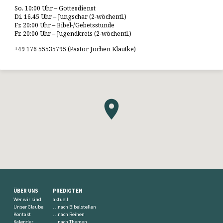
So. 10:00 Uhr – Gottesdienst
Di. 16.45 Uhr – Jungschar (2-wöchentl.)
Fr. 20:00 Uhr – Bibel-/Gebetsstunde
Fr. 20:00 Uhr – Jugendkreis (2-wöchentl.)
+49 176 55535795 (Pastor Jochen Klautke)
ÜBER UNS
PREDIGTEN
Wer wir sind
aktuell
Unser Glaube
…nach Bibelstellen
Kontakt
…nach Reihen
Kalender
…nach Themen