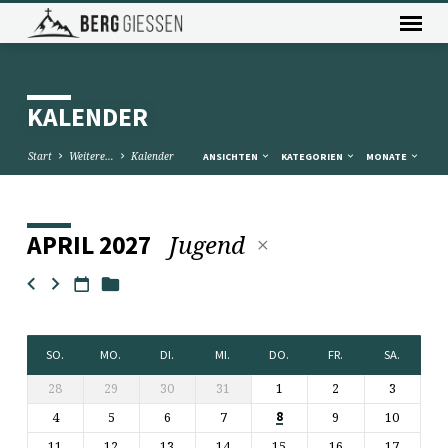
KALENDER
Start
Weitere…
Kalender
ANSICHTEN
KATEGORIEN
MONATE
Jugend
APRIL 2027
KALENDER
SO.
MO.
DI.
MI.
DO.
FR.
SA.
28
29
30
31
1
2
3
4
5
6
7
9
10
8
11
12
13
14
15
16
17