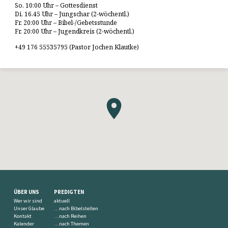
So. 10:00 Uhr – Gottesdienst
Di. 16.45 Uhr – Jungschar (2-wöchentl.)
Fr. 20:00 Uhr – Bibel-/Gebetsstunde
Fr. 20:00 Uhr – Jugendkreis (2-wöchentl.)
+49 176 55535795 (Pastor Jochen Klautke)
ÜBER UNS
PREDIGTEN
Wer wir sind
aktuell
Unser Glaube
…nach Bibelstellen
Kontakt
…nach Reihen
Kalender
…nach Themen