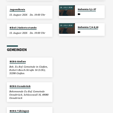
26. JULI 2026
Nehemia 9,1-37
Jugendkreis
13. August 2026
Do. 19:00 Uhr
19. JULI 2026
Nehemia 7,4–8,18
Bibel-/Gebetsstunde
13. August 2026
Do. 19:00 Uhr
GEMEINDEN
BERG Gießen
Bek. Ev.-Ref. Gemeinde in Gießen,
Robert-Bosch-Straße 14 (1.OG),
35398 Gießen
BERG Osnabrück
Bekennende Ev.-Ref. Gemeinde
Osnabrück, Schlosswall 16, 49080
Osnabrück
BERG Tübingen