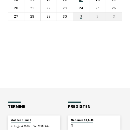
20
21
22
23
24
25
26
27
28
29
30
2
3
1
TERMINE
PREDIGTEN
2. AUGUST
Gottesdienst
Nehemia 10,1-40
2026
9. August 2026
So. 10:00 Uhr