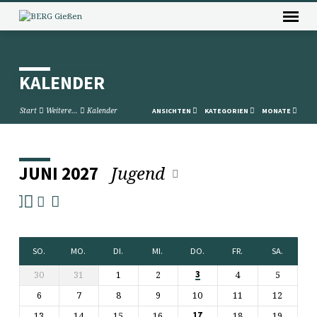
KALENDER
Start
Weitere…
Kalender
ANSICHTEN
KATEGORIEN
MONATE
Jugend
JUNI 2027
KALENDER
SO.
MO.
DI.
MI.
DO.
FR.
SA.
30
31
1
2
4
5
3
6
7
8
9
10
11
12
13
14
15
16
18
19
17