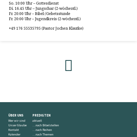
So. 10:00 Uhr – Gottesdienst
Di. 16.45 Uhr – Jungschar (2-wöchentl.)
Fr. 20:00 Uhr – Bibel-/Gebetsstunde
Fr. 20:00 Uhr – Jugendkreis (2-wöchentl.)
+49 176 55535795 (Pastor Jochen Klautke)
ÜBER UNS
PREDIGTEN
Wer wir sind
aktuell
Unser Glaube
…nach Bibelstellen
Kontakt
…nach Reihen
Kalender
…nach Themen