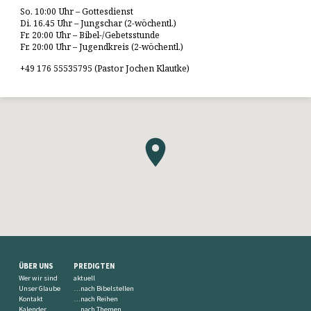
So. 10:00 Uhr – Gottesdienst
Di. 16.45 Uhr – Jungschar (2-wöchentl.)
Fr. 20:00 Uhr – Bibel-/Gebetsstunde
Fr. 20:00 Uhr – Jugendkreis (2-wöchentl.)
+49 176 55535795 (Pastor Jochen Klautke)
ÜBER UNS
PREDIGTEN
Wer wir sind
aktuell
Unser Glaube
…nach Bibelstellen
Kontakt
…nach Reihen
Kalender
…nach Themen