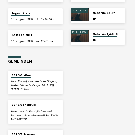
26. JULI 2026
Nehemia 9,1-37
Jugendkreis
13. August 2026
Do. 19:00 Uhr
19. JULI 2026
Nehemia 7,4–8,18
Gottesdienst
16. August 2026
So. 10:00 Uhr
GEMEINDEN
BERG Gießen
Bek. Ev.-Ref. Gemeinde in Gießen,
Robert-Bosch-Straße 14 (1.OG),
35398 Gießen
BERG Osnabrück
Bekennende Ev.-Ref. Gemeinde
Osnabrück, Schlosswall 16, 49080
Osnabrück
BERG Tübingen