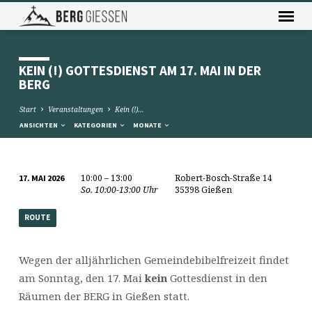
KEIN (!) GOTTESDIENST AM 17. MAI IN DER
BERG
Start
Veranstaltungen
Kein (!)…
ANSICHTEN
KATEGORIEN
MONATE
10:00 – 13:00
Robert-Bosch-Straße 14
17. MAI 2026
KEIN
So. 10:00-13:00 Uhr
35398 Gießen
(!)
ROUTE
GOTTESDIENST
AM
17.
Wegen der alljährlichen Gemeindebibelfreizeit findet
MAI
am Sonntag, den 17. Mai
kein
Gottesdienst in den
IN
Räumen der BERG in Gießen statt.
DER