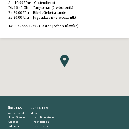
So. 10:00 Uhr – Gottesdienst
Di. 16.45 Uhr – Jungschar (2-wöchentl.)
Fr. 20:00 Uhr – Bibel-/Gebetsstunde
Fr. 20:00 Uhr – Jugendkreis (2-wöchentl.)
+49 176 55535795 (Pastor Jochen Klautke)
ÜBER UNS
PREDIGTEN
Wer wir sind
aktuell
Unser Glaube
…nach Bibelstellen
Kontakt
…nach Reihen
Kalender
…nach Themen