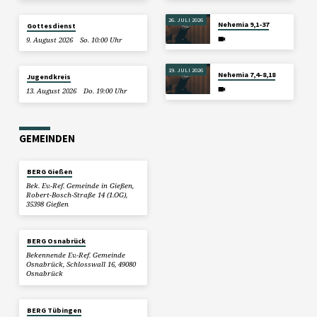
26. JULI 2026
Nehemia 9,1-37
Gottesdienst
9. August 2026
So. 10:00 Uhr
19. JULI 2026
Nehemia 7,4–8,18
Jugendkreis
13. August 2026
Do. 19:00 Uhr
GEMEINDEN
BERG Gießen
Bek. Ev.-Ref. Gemeinde in Gießen,
Robert-Bosch-Straße 14 (1.OG),
35398 Gießen
BERG Osnabrück
Bekennende Ev.-Ref. Gemeinde
Osnabrück, Schlosswall 16, 49080
Osnabrück
BERG Tübingen