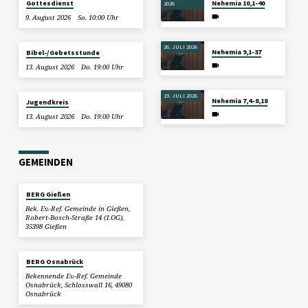
Gottesdienst
Nehemia 10,1-40
2026
9. August 2026
So. 10:00 Uhr
26. JULI 2026
Nehemia 9,1-37
Bibel-/Gebetsstunde
13. August 2026
Do. 19:00 Uhr
19. JULI 2026
Nehemia 7,4–8,18
Jugendkreis
13. August 2026
Do. 19:00 Uhr
GEMEINDEN
BERG Gießen
Bek. Ev.-Ref. Gemeinde in Gießen,
Robert-Bosch-Straße 14 (1.OG),
35398 Gießen
BERG Osnabrück
Bekennende Ev.-Ref. Gemeinde
Osnabrück, Schlosswall 16, 49080
Osnabrück