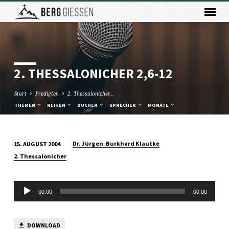
2. THESSALONICHER 2,6-12
Start
Predigten
2. Thessalonicher…
THEMEN
REIHEN
BÜCHER
SPRECHER
MONATE
Dr. Jürgen-Burkhard Klautke
15. AUGUST 2004
2.
2. Thessalonicher
THESSALONICHER
2,6-
Audio-
12
00:00
00:00
Player
DOWNLOAD