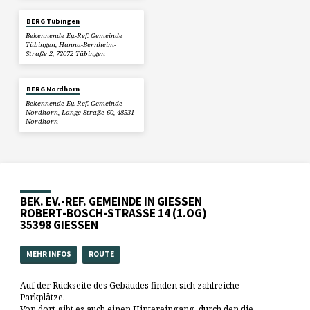
BERG Tübingen
Bekennende Ev.-Ref. Gemeinde
Tübingen, Hanna-Bernheim-
Straße 2, 72072 Tübingen
BERG Nordhorn
Bekennende Ev.-Ref. Gemeinde
Nordhorn, Lange Straße 60, 48531
Nordhorn
BEK. EV.-REF. GEMEINDE IN GIESSEN
ROBERT-BOSCH-STRASSE 14 (1.OG)
35398 GIESSEN
MEHR INFOS
ROUTE
Auf der Rückseite des Gebäudes finden sich zahlreiche
Parkplätze.
Von dort gibt es auch einen Hintereingang, durch den die