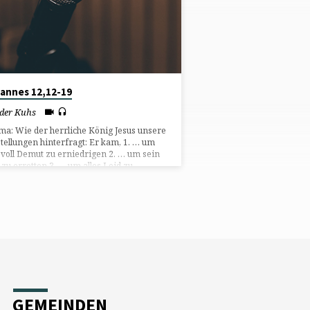
annes 12,12-19
eder Kuhs
a: Wie der herrliche König Jesus unsere
tellungen hinterfragt: Er kam, 1. … um
 voll Demut zu erniedrigen 2. … um sein
 zu erretten 3. … um alles Leid zu
ulden
GEMEINDEN