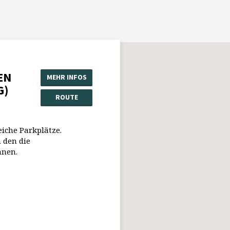
EN
MEHR INFOS
G)
ROUTE
eiche Parkplätze.
 den die
nnen.