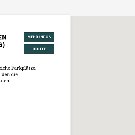
EN
MEHR INFOS
G)
ROUTE
eiche Parkplätze.
 den die
nnen.