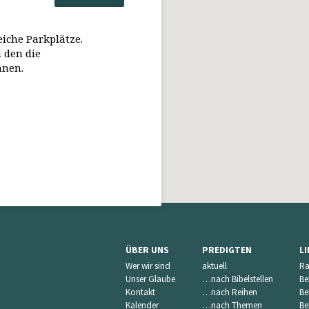
eiche Parkplätze.
 den die
nnen.
ÜBER UNS
PREDIGTEN
L
Wer wir sind
aktuell
Ra
Unser Glaube
…nach Bibelstellen
Be
Kontakt
…nach Reihen
Be
Kalender
…nach Themen
Be