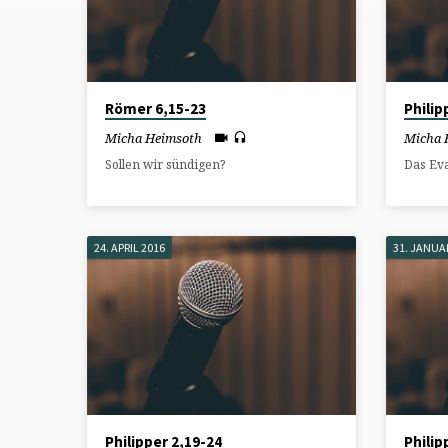
MICHA
HEIMSOTH
Römer 6,15-23
Philip
Micha Heimsoth
Micha 
Sollen wir sündigen?
Das Eva
24. APRIL 2016
31. JANUA
Philipper 2,19-24
Philip