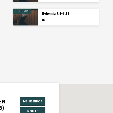
19. JULI 2026
Nehemia 7,4–8,18
EN
MEHR INFOS
G)
ROUTE