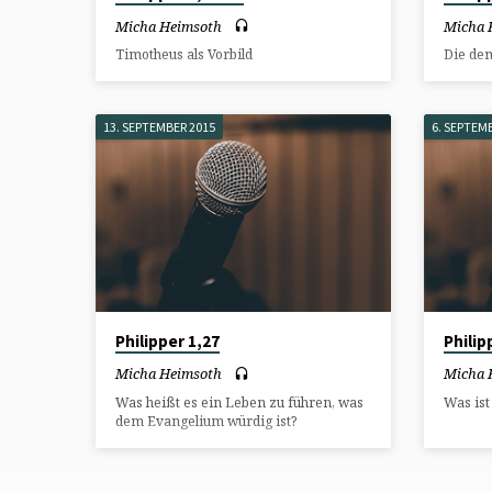
Micha Heimsoth
Micha 
Timotheus als Vorbild
Die de
13. SEPTEMBER 2015
6. SEPTEM
Philipper 1,27
Philip
Micha Heimsoth
Micha 
Was heißt es ein Leben zu führen, was
Was ist
dem Evangelium würdig ist?