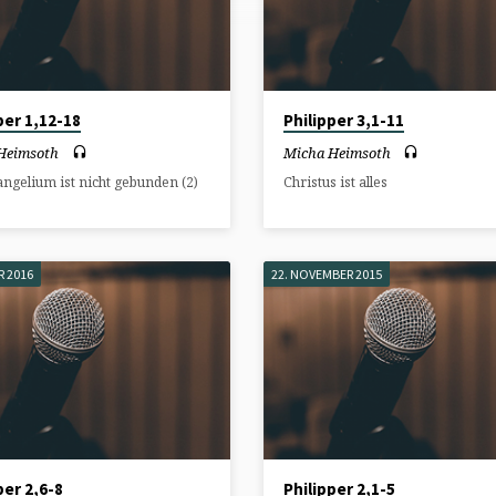
per 1,12-18
Philipper 3,1-11
Heimsoth
Micha Heimsoth
ngelium ist nicht gebunden (2)
Christus ist alles
R 2016
22. NOVEMBER 2015
per 2,6-8
Philipper 2,1-5