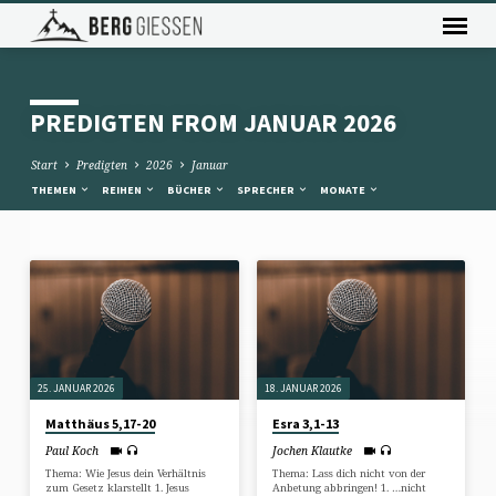
PREDIGTEN FROM JANUAR 2026
Start
Predigten
2026
Januar
THEMEN
REIHEN
BÜCHER
SPRECHER
MONATE
PREDIGTEN
FROM
JANUAR
2026
25. JANUAR 2026
18. JANUAR 2026
Matthäus 5,17-20
Esra 3,1-13
Paul Koch
Jochen Klautke
Thema: Wie Jesus dein Verhältnis
Thema: Lass dich nicht von der
zum Gesetz klarstellt 1. Jesus
Anbetung abbringen! 1. …nicht