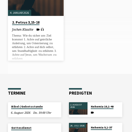
4. JANUAR 2026
2. Petrus 3,15-18
Jochen Klautke
Thema: Wie du sicher ans Ziel
kommst 1. Achte auf geistliche
Anleitung, um Orientierung zu
erfahren 2. Achte auf dich selbst,
um Standhaftigkeit zu erfahren 3.
Achte auf Jesus, um Wachstum zu
erfahren
TERMINE
PREDIGTEN
2. AUGUST
Bibel-/Gebetsstunde
Nehemia 10,1-40
2026
6. August 2026
Do. 19:00 Uhr
26. JULI 2026
Nehemia 9,1-37
Gottesdienst