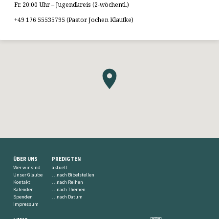
Fr. 20:00 Uhr – Jugendkreis (2-wöchentl.)
+49 176 55535795 (Pastor Jochen Klautke)
ÜBER UNS
PREDIGTEN
Wer wir sind
aktuell
Unser Glaube
…nach Bibelstellen
Kontakt
…nach Reihen
Kalender
…nach Themen
Spenden
…nach Datum
Impressum