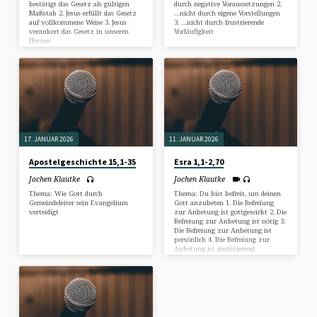
bestätigt das Gesetz als gültigen
durch negative Voraussetzungen 2.
Maßstab 2. Jesus erfüllt das Gesetz
…nicht durch eigene Vorstellungen
auf vollkommene Weise 3. Jesus
3. …nicht durch frustrierende
verankert das Gesetz in unseren
Vorläufigkeit
Herzen
17. JANUAR 2026
11. JANUAR 2026
Apostelgeschichte 15,1-35
Esra 1,1-2,70
Jochen Klautke
Jochen Klautke
Thema: Wie Gott durch
Thema: Du bist befreit, um deinen
Gemeindeleiter sein Evangelium
Gott anzubeten 1. Die Befreiung
verteidigt
zur Anbetung ist gottgewirkt 2. Die
Befreiung zur Anbetung ist nötig 3.
Die Befreiung zur Anbetung ist
persönlich 4. Die Befreiung zur
Anbetung ist motivierend