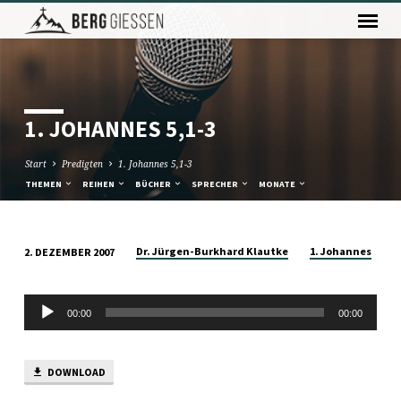
1. JOHANNES 5,1-3
Start
Predigten
1. Johannes 5,1-3
THEMEN
REIHEN
BÜCHER
SPRECHER
MONATE
Dr. Jürgen-Burkhard Klautke
1. Johannes
2. DEZEMBER 2007
1.
JOHANNES
Audio-
5,1-
00:00
00:00
Player
3
DOWNLOAD