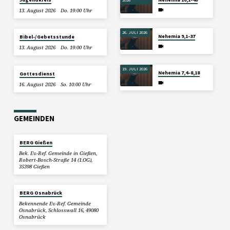
13. August 2026
Do. 19:00 Uhr
26. JULI 2026
Nehemia 9,1-37
Bibel-/Gebetsstunde
13. August 2026
Do. 19:00 Uhr
19. JULI 2026
Nehemia 7,4–8,18
Gottesdienst
16. August 2026
So. 10:00 Uhr
GEMEINDEN
BERG Gießen
Bek. Ev.-Ref. Gemeinde in Gießen,
Robert-Bosch-Straße 14 (1.OG),
35398 Gießen
BERG Osnabrück
Bekennende Ev.-Ref. Gemeinde
Osnabrück, Schlosswall 16, 49080
Osnabrück