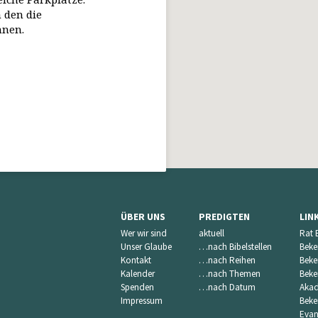
 den die
nnen.
ÜBER UNS
PREDIGTEN
LIN
Wer wir sind
aktuell
Rat 
Unser Glaube
…nach Bibelstellen
Beke
Kontakt
…nach Reihen
Beke
Kalender
…nach Themen
Beke
Spenden
…nach Datum
Akad
Impressum
Beke
Evan