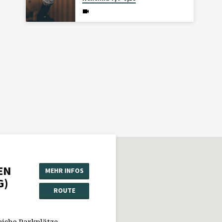
EN
MEHR INFOS
G)
ROUTE
eiche Parkplätze.