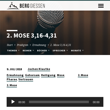
2. MOSE 3,16-4,31
Start
Predigten
Ermahnung
2. Mose 3,16-4,31
THEMEN
REIHEN
BÜCHER
SPRECHER
MONATE
Jochen Klautke
9. JULI 2018
2.
,
,
,
,
Ermahnung
Gehorsam
Heiligung
Mose
2. Mose
MOSE
,
Pharao
Vertrauen
3,16-
2. Mose
4,31
Audio-
00:00
00:00
Player