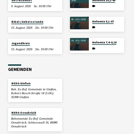
Gottesdienst
Nehemia 10,1-40
2026
9. August 2026
So. 10:00 Uhr
26. JULI 2026
Nehemia 9,1-37
Bibel-/Gebetsstunde
13. August 2026
Do. 19:00 Uhr
19. JULI 2026
Nehemia 7,4–8,18
Jugendkreis
13. August 2026
Do. 19:00 Uhr
GEMEINDEN
BERG Gießen
Bek. Ev.-Ref. Gemeinde in Gießen,
Robert-Bosch-Straße 14 (1.OG),
35398 Gießen
BERG Osnabrück
Bekennende Ev.-Ref. Gemeinde
Osnabrück, Schlosswall 16, 49080
Osnabrück