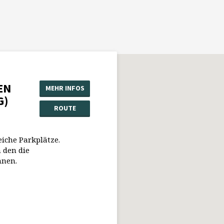
EN
MEHR INFOS
G)
ROUTE
eiche Parkplätze.
 den die
nnen.