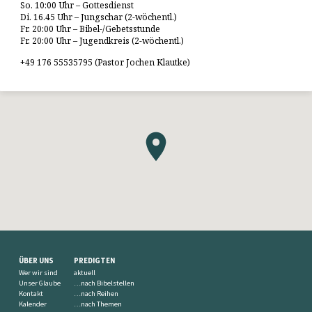
So. 10:00 Uhr – Gottesdienst
Di. 16.45 Uhr – Jungschar (2-wöchentl.)
Fr. 20:00 Uhr – Bibel-/Gebetsstunde
Fr. 20:00 Uhr – Jugendkreis (2-wöchentl.)
+49 176 55535795 (Pastor Jochen Klautke)
ÜBER UNS
PREDIGTEN
Wer wir sind
aktuell
Unser Glaube
…nach Bibelstellen
Kontakt
…nach Reihen
Kalender
…nach Themen