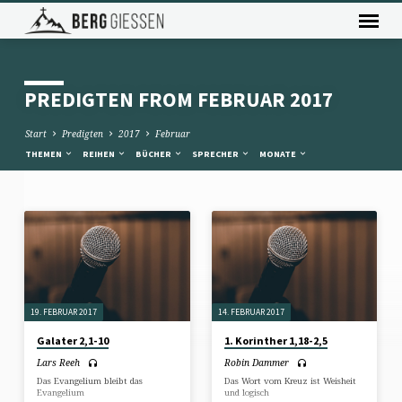
PREDIGTEN FROM FEBRUAR 2017
Start
Predigten
2017
Februar
THEMEN
REIHEN
BÜCHER
SPRECHER
MONATE
PREDIGTEN
FROM
FEBRUAR
2017
19. FEBRUAR 2017
14. FEBRUAR 2017
Galater 2,1-10
1. Korinther 1,18-2,5
Lars Reeh
Robin Dammer
Das Evangelium bleibt das
Das Wort vom Kreuz ist Weisheit
Evangelium
und logisch