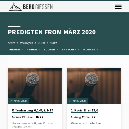
PREDIGTEN FROM MÄRZ 2020
Start
Predigten
2020
März
THEMEN
REIHEN
BÜCHER
SPRECHER
MONATE
PREDIGTEN
FROM
MÄRZ
2020
29. MÄRZ 2020
21. MÄRZ 2020
Offenbarung 6,1-8; 7,1-17
1. Korinther 13,6
Jochen Klautke
Ludwig Rühle
Der souveräne Gott, wir Christen
Worüber sich Liebe freut
und das Gericht