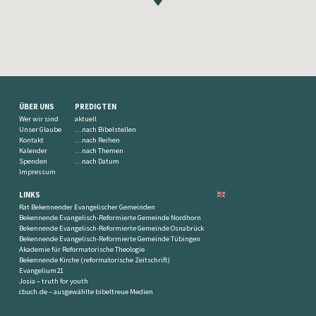
ÜBER UNS
PREDIGTEN
Wer wir sind
aktuell
Unser Glaube
…nach Bibelstellen
Kontakt
…nach Reihen
Kalender
…nach Themen
Spenden
…nach Datum
Impressum
LINKS
Rat Bekennender Evangelischer Gemeinden
Bekennende Evangelisch-Reformierte Gemeinde Nordhorn
Bekennende Evangelisch-Reformierte Gemeinde Osnabrück
Bekennende Evangelisch-Reformierte Gemeinde Tübingen
Akademie für Reformatorische Theologie
Bekennende Kirche (reformatorische Zeitschrift)
Evangelium21
Josia – truth for youth
cbuch.de – ausgewählte bibeltreue Medien