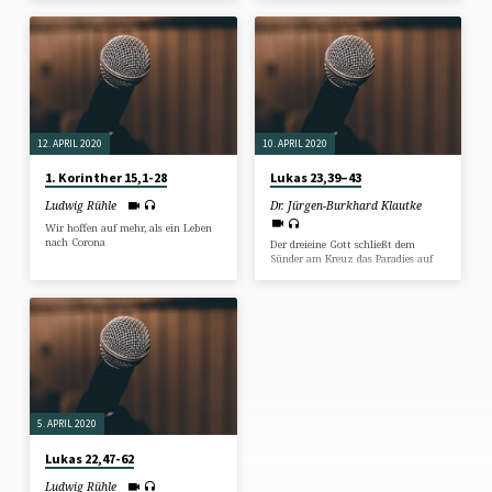
12. APRIL 2020
10. APRIL 2020
1. Korinther 15,1-28
Lukas 23,39–43
Ludwig Rühle
Dr. Jürgen-Burkhard Klautke
Wir hoffen auf mehr, als ein Leben
nach Corona
Der dreieine Gott schließt dem
Sünder am Kreuz das Paradies auf
5. APRIL 2020
Lukas 22,47-62
Ludwig Rühle