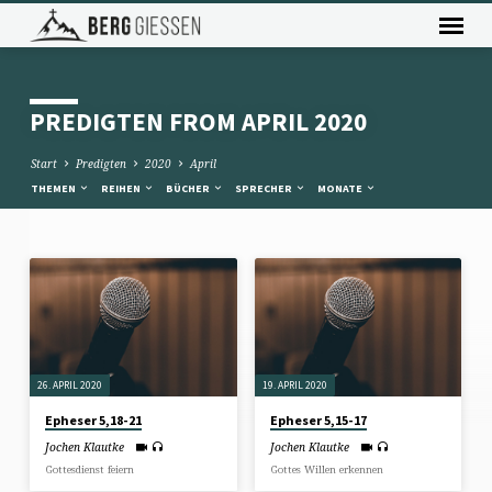
PREDIGTEN FROM APRIL 2020
Start
Predigten
2020
April
THEMEN
REIHEN
BÜCHER
SPRECHER
MONATE
PREDIGTEN
FROM
APRIL
2020
26. APRIL 2020
19. APRIL 2020
Epheser 5,18-21
Epheser 5,15-17
Jochen Klautke
Jochen Klautke
Gottesdienst feiern
Gottes Willen erkennen