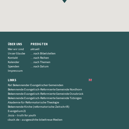
ÜBER UNS
PREDIGTEN
Wer wir sind
aktuell
Unser Glaube
…nach Bibelstellen
Kontakt
…nach Reihen
Kalender
…nach Themen
Spenden
…nach Datum
Impressum
LINKS
Rat Bekennender Evangelischer Gemeinden
Bekennende Evangelisch-Reformierte Gemeinde Nordhorn
Bekennende Evangelisch-Reformierte Gemeinde Osnabrück
Bekennende Evangelisch-Reformierte Gemeinde Tübingen
Akademie für Reformatorische Theologie
Bekennende Kirche (reformatorische Zeitschrift)
Evangelium21
Josia – truth for youth
cbuch.de – ausgewählte bibeltreue Medien