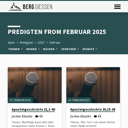
PREDIGTEN FROM FEBRUAR 2025
Start
Predigten
2025
Februar
THEMEN
REIHEN
BÜCHER
SPRECHER
MONATE
PREDIGTEN
FROM
FEBRUAR
2025
23. FEBRUAR 2025
16. FEBRUAR 2025
Apostelgeschichte 21,1-40
Apostelgeschichte 20,13-38
Jochen Klautke
Jochen Klautke
Thema: Nachfolge kann dich dein
Thema: Was Gott von einem Hirten
entspanntes Leben kosten 1. Denn
seiner Herde erwartet