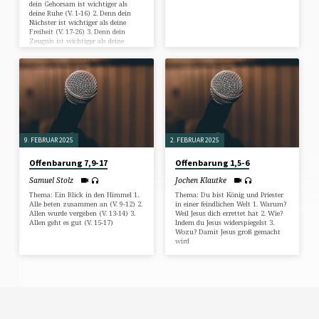
dein Gehorsam ist wichtiger als
deine Ruhe (V. 1-16) 2. Denn dein
Nächster ist wichtiger als deine
Freiheit (V. 17-26) 3. Denn dein
Zeugnis ist wichtiger als deine
Rechte (V. 27-40)
9. FEBRUAR 2025
2. FEBRUAR 2025
Offenbarung 7,9-17
Offenbarung 1,5-6
Samuel Stolz
Jochen Klautke
Thema: Ein Blick in den Himmel 1.
Thema: Du bist König und Priester
Alle beten zusammen an (V. 9-12) 2.
in einer feindlichen Welt 1. Warum?
Allen wurde vergeben (V. 13-14) 3.
Weil Jesus dich errettet hat 2. Wie?
Allen geht es gut (V. 15-17)
Indem du Jesus widerspiegelst 3.
Wozu? Damit Jesus groß gemacht
wird