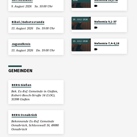
9. August 2026
So. 10:00 Uhr
26. JULI 2026
Nehemia 9,1-37
Bibel-/Gebetsstunde
13. August 2026
Do. 19:00 Uhr
19. JULI 2026
Nehemia 7,4–8,18
Jugendkreis
13. August 2026
Do. 19:00 Uhr
GEMEINDEN
BERG Gießen
Bek. Ev.-Ref. Gemeinde in Gießen,
Robert-Bosch-Straße 14 (1.OG),
35398 Gießen
BERG Osnabrück
Bekennende Ev.-Ref. Gemeinde
Osnabrück, Schlosswall 16, 49080
Osnabrück