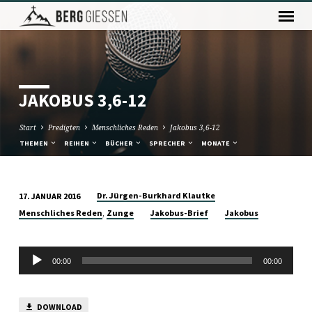
JAKOBUS 3,6-12
Start
Predigten
Menschliches Reden
Jakobus 3,6-12
THEMEN
REIHEN
BÜCHER
SPRECHER
MONATE
Dr. Jürgen-Burkhard Klautke
17. JANUAR 2016
JAKOBUS
,
Menschliches Reden
Zunge
Jakobus-Brief
Jakobus
3,6-
12
Audio-
00:00
00:00
Player
DOWNLOAD