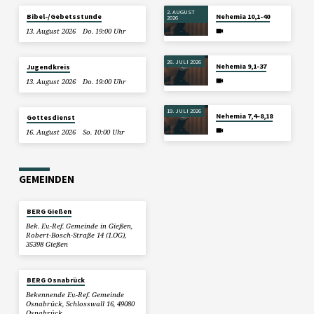
2. AUGUST
Bibel-/Gebetsstunde
Nehemia 10,1-40
2026
13. August 2026
Do. 19:00 Uhr
26. JULI 2026
Nehemia 9,1-37
Jugendkreis
13. August 2026
Do. 19:00 Uhr
19. JULI 2026
Nehemia 7,4–8,18
Gottesdienst
16. August 2026
So. 10:00 Uhr
GEMEINDEN
BERG Gießen
Bek. Ev.-Ref. Gemeinde in Gießen,
Robert-Bosch-Straße 14 (1.OG),
35398 Gießen
BERG Osnabrück
Bekennende Ev.-Ref. Gemeinde
Osnabrück, Schlosswall 16, 49080
Osnabrück