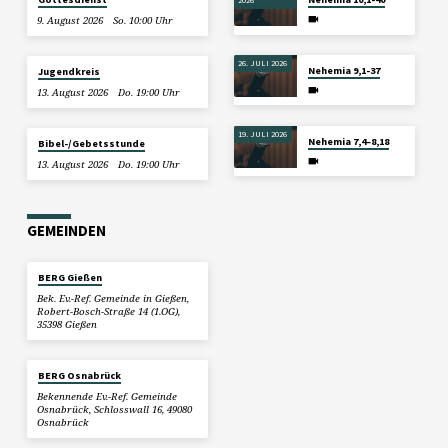
9. August 2026
So. 10:00 Uhr
26. JULI 2026
Nehemia 9,1-37
Jugendkreis
13. August 2026
Do. 19:00 Uhr
19. JULI 2026
Nehemia 7,4–8,18
Bibel-/Gebetsstunde
13. August 2026
Do. 19:00 Uhr
GEMEINDEN
BERG Gießen
Bek. Ev.-Ref. Gemeinde in Gießen,
Robert-Bosch-Straße 14 (1.OG),
35398 Gießen
BERG Osnabrück
Bekennende Ev.-Ref. Gemeinde
Osnabrück, Schlosswall 16, 49080
Osnabrück