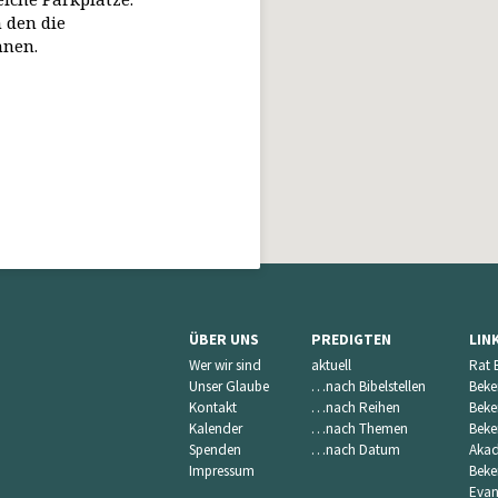
 den die
nnen.
ÜBER UNS
PREDIGTEN
LIN
Wer wir sind
aktuell
Rat 
Unser Glaube
…nach Bibelstellen
Beke
Kontakt
…nach Reihen
Beke
Kalender
…nach Themen
Beke
Spenden
…nach Datum
Akad
Impressum
Beke
Evan