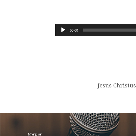
JOHANNES
6,35
Audio-
00:00
Player
Jesus Christus
Vorher