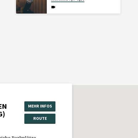
EN
MEHR INFOS
G)
ROUTE
eiche Parkplätze.