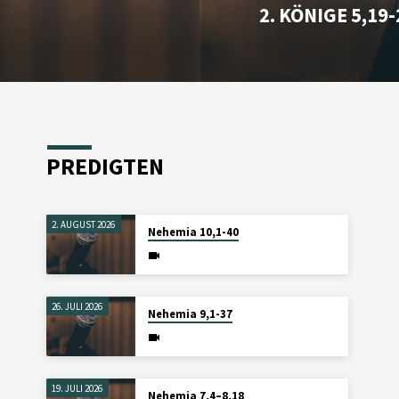
2. KÖNIGE 5,19-
PREDIGTEN
2. AUGUST 2026
Nehemia 10,1-40
26. JULI 2026
Nehemia 9,1-37
19. JULI 2026
Nehemia 7,4–8,18