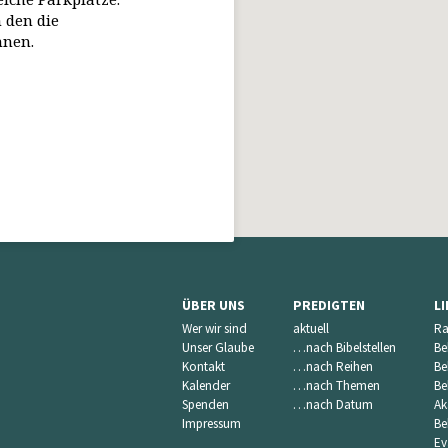
 den die
nnen.
ÜBER UNS
PREDIGTEN
L
Wer wir sind
aktuell
Ra
Unser Glaube
…nach Bibelstellen
Be
Kontakt
…nach Reihen
Be
Kalender
…nach Themen
Be
Spenden
…nach Datum
Ak
Impressum
Be
Ev