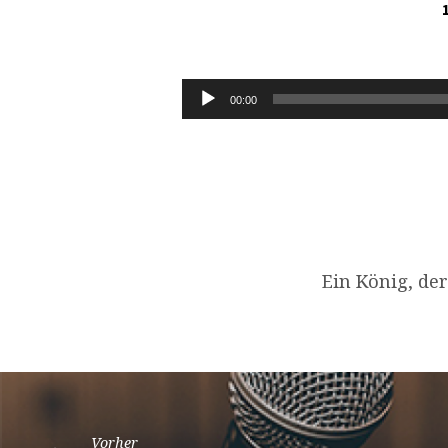
MARKUS
8,22-
Audio-
00:00
Player
38
Ein König, de
Vorher