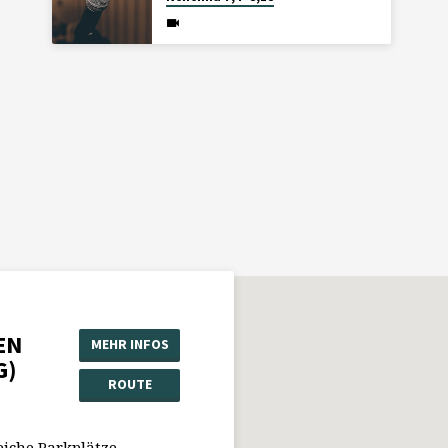
EN
MEHR INFOS
G)
ROUTE
eiche Parkplätze.