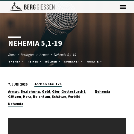
NEHEMIA 5,1-19
Start
Predigten
Armut
Nehemia 5,1-19
THEMEN
REIHEN
BÜCHER
SPRECHER
MONATE
Jochen Klautke
7. JUNI 2026
NEHEMIA
,
,
,
,
,
Armut
Beziehung
Geld
Gier
Gottesfurcht
Nehemia
5,1-
,
,
,
,
Götzen
Herz
Reichtum
Schätze
Vorbild
19
Nehemia