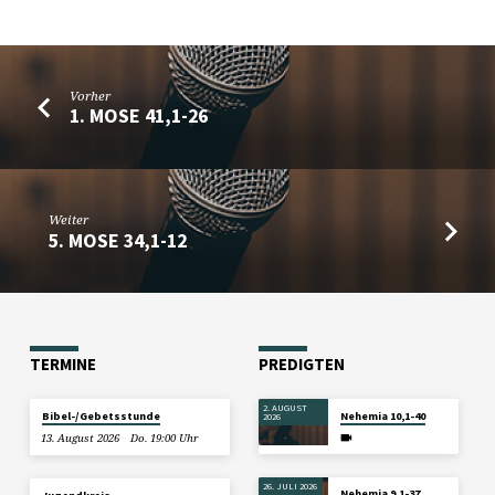
Vorher
1. MOSE 41,1-26
Weiter
5. MOSE 34,1-12
TERMINE
PREDIGTEN
2. AUGUST
Bibel-/Gebetsstunde
Nehemia 10,1-40
2026
13. August 2026
Do. 19:00 Uhr
26. JULI 2026
Nehemia 9,1-37