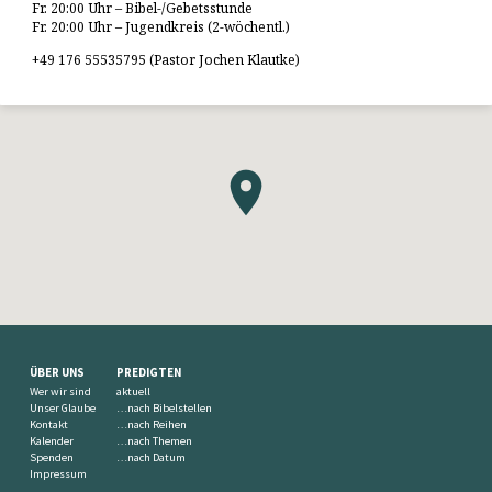
Fr. 20:00 Uhr – Bibel-/Gebetsstunde
Fr. 20:00 Uhr – Jugendkreis (2-wöchentl.)
+49 176 55535795 (Pastor Jochen Klautke)
ÜBER UNS
PREDIGTEN
Wer wir sind
aktuell
Unser Glaube
…nach Bibelstellen
Kontakt
…nach Reihen
Kalender
…nach Themen
Spenden
…nach Datum
Impressum