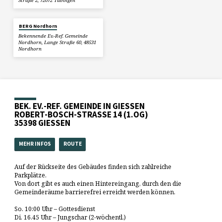
Straße 2, 72072 Tübingen
BERG Nordhorn
Bekennende Ev.-Ref. Gemeinde
Nordhorn, Lange Straße 60, 48531
Nordhorn
BEK. EV.-REF. GEMEINDE IN GIESSEN
ROBERT-BOSCH-STRASSE 14 (1.OG)
35398 GIESSEN
MEHR INFOS
ROUTE
Auf der Rückseite des Gebäudes finden sich zahlreiche
Parkplätze.
Von dort gibt es auch einen Hintereingang, durch den die
Gemeinderäume barrierefrei erreicht werden können.
So. 10:00 Uhr – Gottesdienst
Di. 16.45 Uhr – Jungschar (2-wöchentl.)