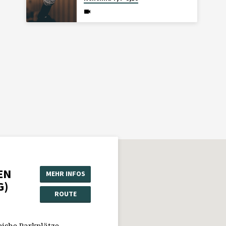
EN
MEHR INFOS
G)
ROUTE
eiche Parkplätze.