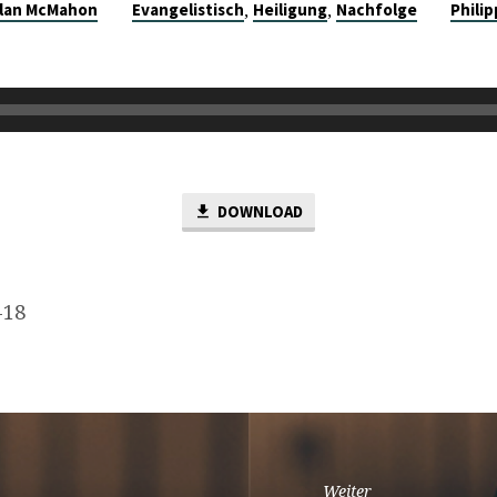
,
,
lan McMahon
Evangelistisch
Heiligung
Nachfolge
Philip
DOWNLOAD
-18
Weiter