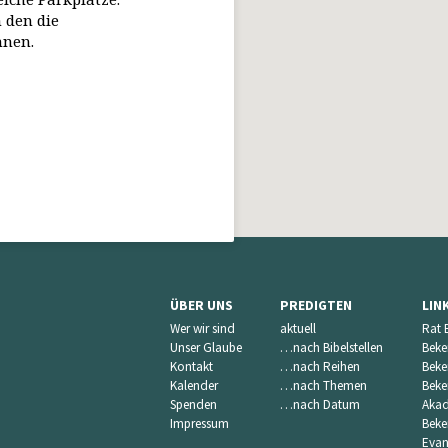
 den die
nnen.
ÜBER UNS
PREDIGTEN
LIN
Wer wir sind
aktuell
Rat 
Unser Glaube
…nach Bibelstellen
Beke
Kontakt
…nach Reihen
Beke
Kalender
…nach Themen
Beke
Spenden
…nach Datum
Akad
Impressum
Beke
Evan