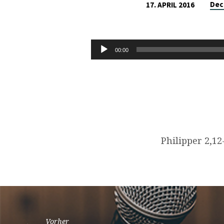
Dec
17. APRIL 2016
PHILIPPER
2,12-
Audio-
00:00
Player
18
Philipper 2,12
Vorher