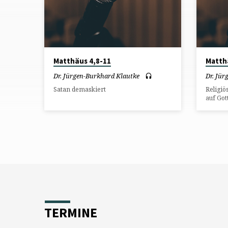
VERSUCHUNG
JESU
Matthäus 4,8-11
Matth
Dr. Jürgen-Burkhard Klautke
Dr. Jü
Satan demaskiert
Religi
auf Got
TERMINE