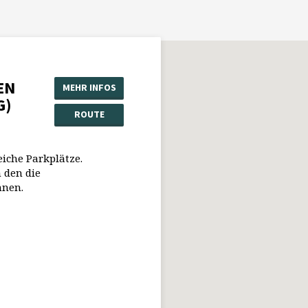
EN
MEHR INFOS
G)
ROUTE
eiche Parkplätze.
 den die
nnen.