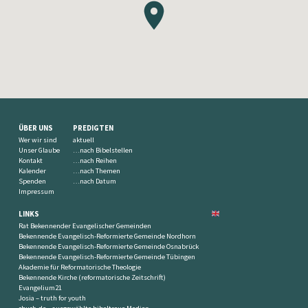
ÜBER UNS
PREDIGTEN
Wer wir sind
aktuell
Unser Glaube
…nach Bibelstellen
Kontakt
…nach Reihen
Kalender
…nach Themen
Spenden
…nach Datum
Impressum
LINKS
Rat Bekennender Evangelischer Gemeinden
Bekennende Evangelisch-Reformierte Gemeinde Nordhorn
Bekennende Evangelisch-Reformierte Gemeinde Osnabrück
Bekennende Evangelisch-Reformierte Gemeinde Tübingen
Akademie für Reformatorische Theologie
Bekennende Kirche (reformatorische Zeitschrift)
Evangelium21
Josia – truth for youth