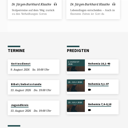
Dr. Jürgen-Burkhard Klautke
Dr. Jürgen-Burkhard Klautke
Stolpersteine auf dem Weg zurück
Lebensfragen entscheiden – Auch in
zu den Verheißungen Gottes
finsteren Zeiten ist Gott da
TERMINE
PREDIGTEN
2. AUGUST
Gottesdienst
Nehemia 10,1-40
2026
9. August 2026
So. 10:00 Uhr
26. JULI 2026
Nehemia 9,1-37
Bibel-/Gebetsstunde
13. August 2026
Do. 19:00 Uhr
19. JULI 2026
Nehemia 7,4–8,18
Jugendkreis
13. August 2026
Do. 19:00 Uhr