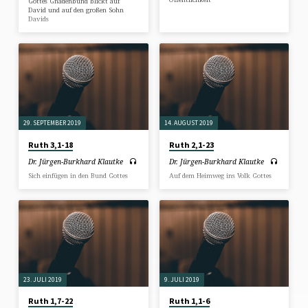
Gottes Gnadenbund blickt auf
David und auf den großen Sohn
Davids
29. SEPTEMBER 2019
14. AUGUST 2019
Ruth 3,1-18
Ruth 2,1-23
Dr. Jürgen-Burkhard Klautke
Dr. Jürgen-Burkhard Klautke
Sich einfügen in den Bund Gottes
Auf dem Heimweg ins Volk Gottes
23. JULI 2019
9. JULI 2019
Ruth 1,7-22
Ruth 1,1-6