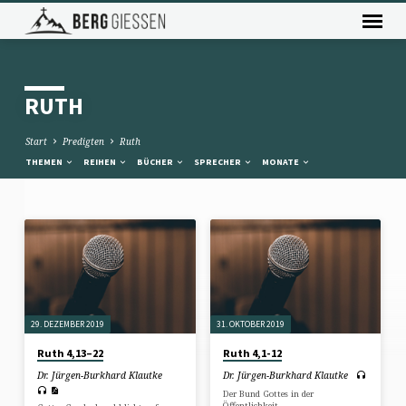
RUTH
Start
Predigten
Ruth
THEMEN
REIHEN
BÜCHER
SPRECHER
MONATE
RUTH
29. DEZEMBER 2019
31. OKTOBER 2019
Ruth 4,13–22
Ruth 4,1-12
Dr. Jürgen-Burkhard Klautke
Dr. Jürgen-Burkhard Klautke
Der Bund Gottes in der
Öffentlichkeit