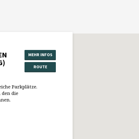
EN
MEHR INFOS
G)
ROUTE
eiche Parkplätze.
 den die
nnen.