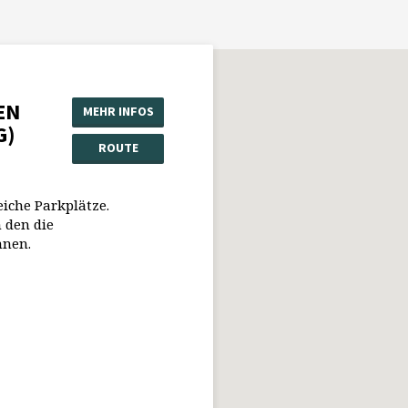
EN
MEHR INFOS
G)
ROUTE
eiche Parkplätze.
 den die
nnen.