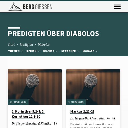
PREDIGTEN ÜBER DIABOLOS
Start
Predigten
Diabolos
THEMEN
REIHEN
BÜCHER
SPRECHER
MONATE
PREDIGTEN
ÜBER
DIABOLOS
28. APRIL 2019
3. MÄRZ 2019
1. Korinther 5,1-8; 2.
Markus 1,21-28
Korinther 12,1-10
Dr. Jürgen-Burkhard Klautke
Dr. Jürgen-Burkhard Klautke
Die Autorität des Sohnes Gottes –
auch über das Reich der Dämonen