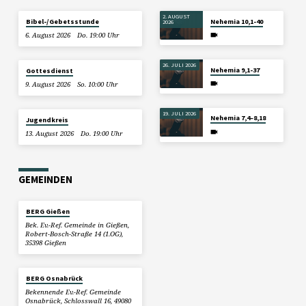
2. AUGUST
Bibel-/Gebetsstunde
Nehemia 10,1-40
2026
6. August 2026
Do. 19:00 Uhr
26. JULI 2026
Nehemia 9,1-37
Gottesdienst
9. August 2026
So. 10:00 Uhr
19. JULI 2026
Nehemia 7,4–8,18
Jugendkreis
13. August 2026
Do. 19:00 Uhr
GEMEINDEN
BERG Gießen
Bek. Ev.-Ref. Gemeinde in Gießen,
Robert-Bosch-Straße 14 (1.OG),
35398 Gießen
BERG Osnabrück
Bekennende Ev.-Ref. Gemeinde
Osnabrück, Schlosswall 16, 49080