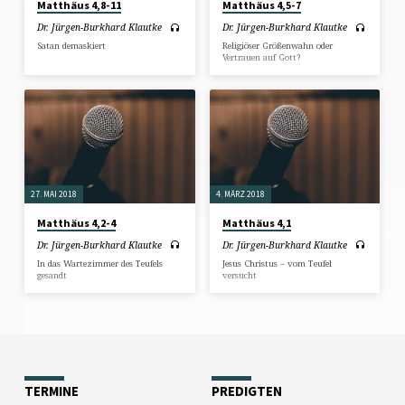
Matthäus 4,8-11
Matthäus 4,5-7
Dr. Jürgen-Burkhard Klautke
Dr. Jürgen-Burkhard Klautke
Satan demaskiert
Religiöser Größenwahn oder
Vertrauen auf Gott?
27. MAI 2018
4. MÄRZ 2018
Matthäus 4,2-4
Matthäus 4,1
Dr. Jürgen-Burkhard Klautke
Dr. Jürgen-Burkhard Klautke
In das Wartezimmer des Teufels
Jesus Christus – vom Teufel
gesandt
versucht
TERMINE
PREDIGTEN