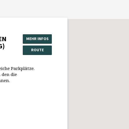
EN
MEHR INFOS
G)
ROUTE
eiche Parkplätze.
 den die
nnen.