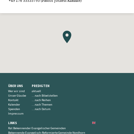
+49 176 55535795 (Pastor Jochen Klautke)
ÜBER UNS
PREDIGTEN
Wer wir sind
aktuell
Unser Glaube
…nach Bibelstellen
Kontakt
…nach Reihen
Kalender
…nach Themen
Spenden
…nach Datum
Impressum
LINKS
Rat Bekennender Evangelischer Gemeinden
Bekennende Evangelisch-Reformierte Gemeinde Nordhorn