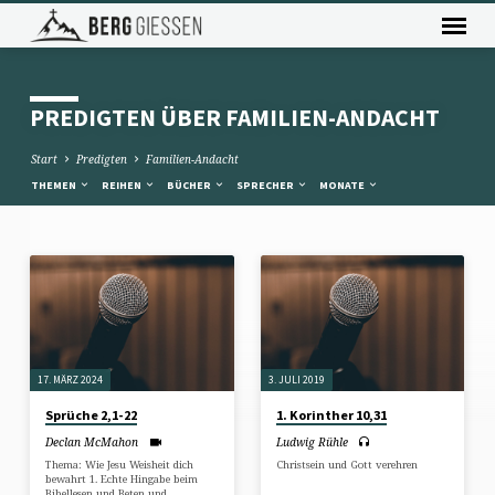
PREDIGTEN ÜBER FAMILIEN-ANDACHT
Start
Predigten
Familien-Andacht
THEMEN
REIHEN
BÜCHER
SPRECHER
MONATE
PREDIGTEN
ÜBER
FAMILIEN-
ANDACHT
17. MÄRZ 2024
3. JULI 2019
Sprüche 2,1-22
1. Korinther 10,31
Declan McMahon
Ludwig Rühle
Thema: Wie Jesu Weisheit dich
Christsein und Gott verehren
bewahrt 1. Echte Hingabe beim
Bibellesen und Beten und