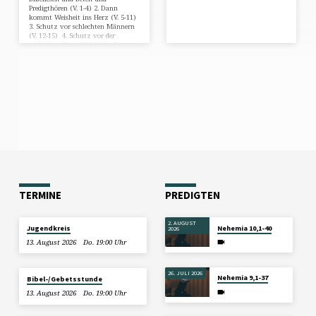
Predigthören (V. 1-4) 2. Dann
kommt Weisheit ins Herz (V. 5-11)
3. Schutz vor schlechten Männern
(V. 12-15) 4. Schutz vor der
schlechten Frau (V. 16-19) 5.
Fazit: Wenn Jesus Weisheit in dein
Herz kommt, erkennst du den
Ernst des Lebens (V. 20-22)
TERMINE
PREDIGTEN
2. AUGUST
Jugendkreis
Nehemia 10,1-40
2026
13. August 2026
Do. 19:00 Uhr
26. JULI 2026
Nehemia 9,1-37
Bibel-/Gebetsstunde
13. August 2026
Do. 19:00 Uhr