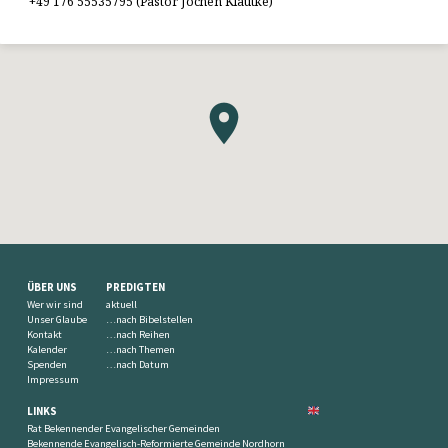
+49 176 55535795 (Pastor Jochen Klautke)
ÜBER UNS
PREDIGTEN
Wer wir sind
aktuell
Unser Glaube
…nach Bibelstellen
Kontakt
…nach Reihen
Kalender
…nach Themen
Spenden
…nach Datum
Impressum
LINKS
Rat Bekennender Evangelischer Gemeinden
Bekennende Evangelisch-Reformierte Gemeinde Nordhorn