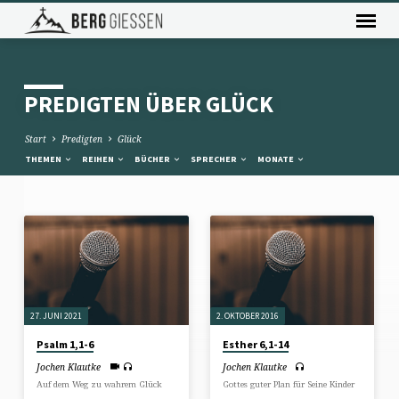
PREDIGTEN ÜBER GLÜCK
Start
Predigten
Glück
THEMEN
REIHEN
BÜCHER
SPRECHER
MONATE
PREDIGTEN
ÜBER
GLÜCK
27. JUNI 2021
2. OKTOBER 2016
Psalm 1,1-6
Esther 6,1-14
Jochen Klautke
Jochen Klautke
Auf dem Weg zu wahrem Glück
Gottes guter Plan für Seine Kinder