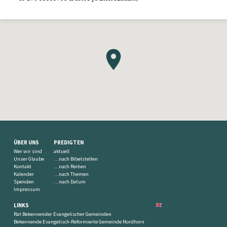
ÜBER UNS
PREDIGTEN
Wer wir sind
aktuell
Unser Glaube
…nach Bibelstellen
Kontakt
…nach Reihen
Kalender
…nach Themen
Spenden
…nach Datum
Impressum
LINKS
Rat Bekennender Evangelischer Gemeinden
Bekennende Evangelisch-Reformierte Gemeinde Nordhorn