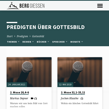
PREDIGTEN ÜBER GOTTESBILD
Start
Predigten
Gottesbild
THEMEN
REIHEN
BÜCHER
SPRECHER
MONATE
PREDIGTEN
ÜBER
GOTTESBILD
24. JANUAR 2021
12. MAI 2019
2. Mose 20,4-6
2. Mose 32,1-33,11
Markus Depner
Jochen Klautke
Warum wir uns kein Bild von Gott
Wohin ein falsches Gottesbild führt
machen sollen