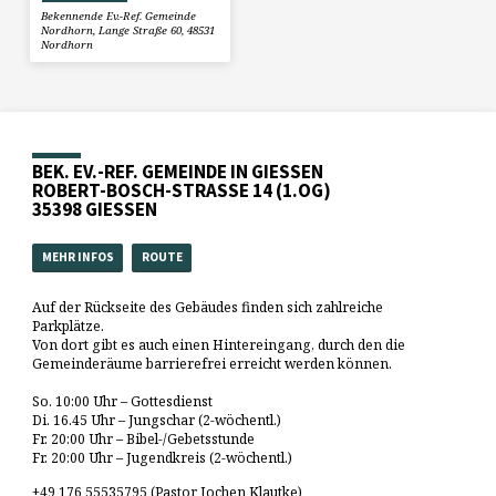
Bekennende Ev.-Ref. Gemeinde
Nordhorn, Lange Straße 60, 48531
Nordhorn
BEK. EV.-REF. GEMEINDE IN GIESSEN
ROBERT-BOSCH-STRASSE 14 (1.OG)
35398 GIESSEN
MEHR INFOS
ROUTE
Auf der Rückseite des Gebäudes finden sich zahlreiche
Parkplätze.
Von dort gibt es auch einen Hintereingang, durch den die
Gemeinderäume barrierefrei erreicht werden können.
So. 10:00 Uhr – Gottesdienst
Di. 16.45 Uhr – Jungschar (2-wöchentl.)
Fr. 20:00 Uhr – Bibel-/Gebetsstunde
Fr. 20:00 Uhr – Jugendkreis (2-wöchentl.)
+49 176 55535795 (Pastor Jochen Klautke)