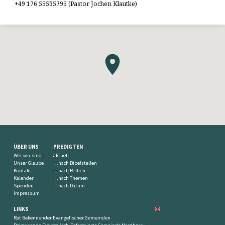
+49 176 55535795 (Pastor Jochen Klautke)
ÜBER UNS
PREDIGTEN
Wer wir sind
aktuell
Unser Glaube
…nach Bibelstellen
Kontakt
…nach Reihen
Kalender
…nach Themen
Spenden
…nach Datum
Impressum
LINKS
Rat Bekennender Evangelischer Gemeinden