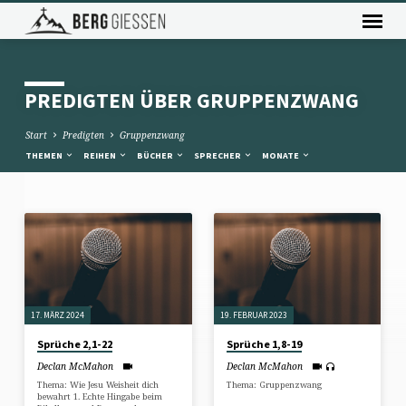
PREDIGTEN ÜBER GRUPPENZWANG
Start
Predigten
Gruppenzwang
THEMEN
REIHEN
BÜCHER
SPRECHER
MONATE
PREDIGTEN
ÜBER
GRUPPENZWANG
17. MÄRZ 2024
19. FEBRUAR 2023
Sprüche 2,1-22
Sprüche 1,8-19
Declan McMahon
Declan McMahon
Thema: Wie Jesu Weisheit dich
Thema: Gruppenzwang
bewahrt 1. Echte Hingabe beim