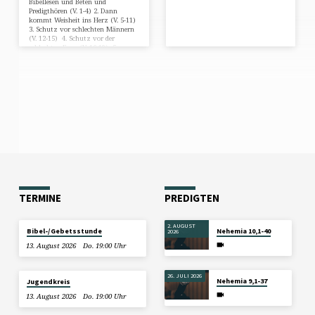
Bibellesen und Beten und
Predigthören (V. 1-4) 2. Dann
kommt Weisheit ins Herz (V. 5-11)
3. Schutz vor schlechten Männern
(V. 12-15) 4. Schutz vor der
schlechten Frau (V. 16-19) 5.
Fazit: Wenn Jesus Weisheit in dein
Herz kommt, erkennst du den
Ernst des Lebens (V. 20-22)
TERMINE
PREDIGTEN
2. AUGUST
Bibel-/Gebetsstunde
Nehemia 10,1-40
2026
13. August 2026
Do. 19:00 Uhr
26. JULI 2026
Nehemia 9,1-37
Jugendkreis
13. August 2026
Do. 19:00 Uhr