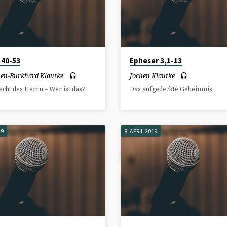
 40-53
Epheser 3,1-13
rgen-Burkhard Klautke
Jochen Klautke
cht des Herrn – Wer ist das?
Das aufgedeckte Geheimnis
19
8. APRIL 2019