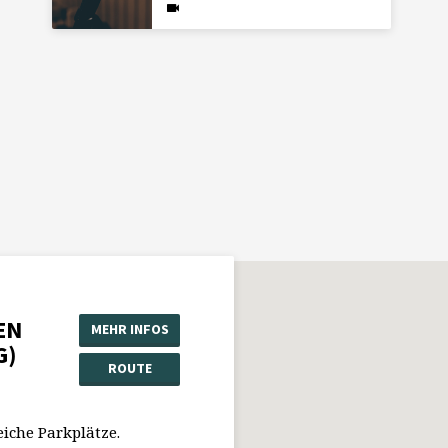
EN
MEHR INFOS
G)
ROUTE
eiche Parkplätze.