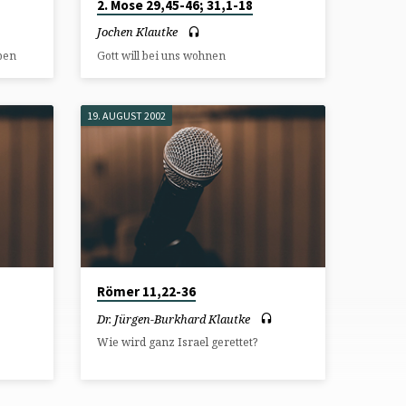
2. Mose 29,45-46; 31,1-18
Jochen Klautke
ben
Gott will bei uns wohnen
19. AUGUST 2002
Römer 11,22-36
Dr. Jürgen-Burkhard Klautke
Wie wird ganz Israel gerettet?