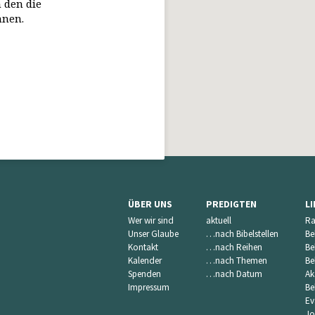
 den die
nnen.
ÜBER UNS
PREDIGTEN
L
Wer wir sind
aktuell
Ra
Unser Glaube
…nach Bibelstellen
Be
Kontakt
…nach Reihen
Be
Kalender
…nach Themen
Be
Spenden
…nach Datum
Ak
Impressum
Be
Ev
Jo