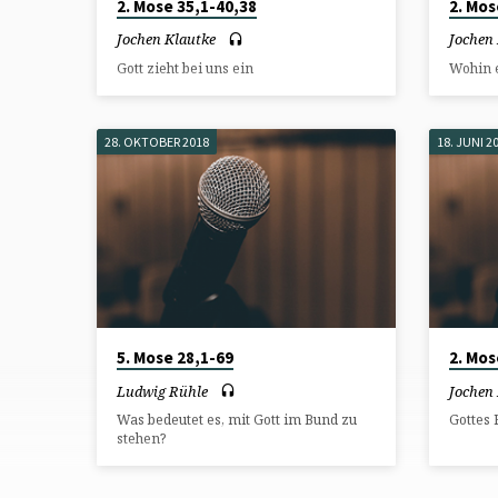
2. Mose 35,1-40,38
2. Mos
Jochen Klautke
Jochen
Gott zieht bei uns ein
Wohin e
28. OKTOBER 2018
18. JUNI 2
5. Mose 28,1-69
2. Mos
Ludwig Rühle
Jochen
Was bedeutet es, mit Gott im Bund zu
Gottes 
stehen?