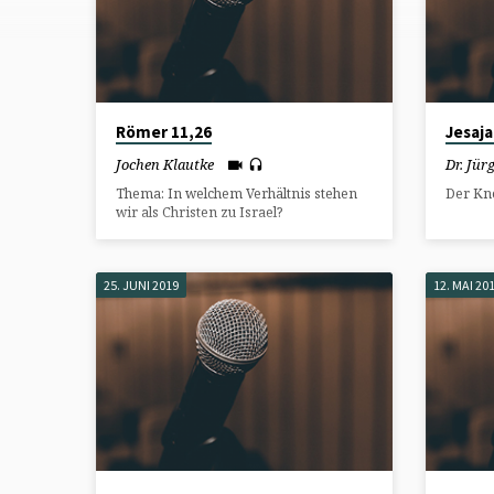
ÜBER
ISRAEL
Römer 11,26
Jesaja
Jochen Klautke
Dr. Jü
Thema: In welchem Verhältnis stehen
Der Kne
wir als Christen zu Israel?
25. JUNI 2019
12. MAI 20