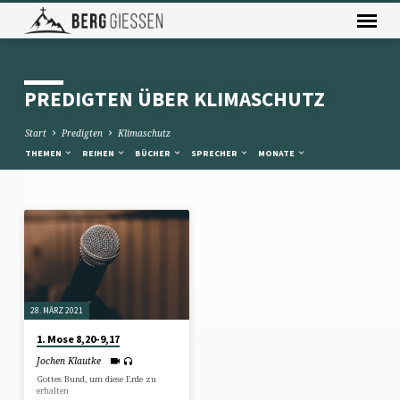
PREDIGTEN ÜBER KLIMASCHUTZ
Start
Predigten
Klimaschutz
THEMEN
REIHEN
BÜCHER
SPRECHER
MONATE
PREDIGTEN
ÜBER
KLIMASCHUTZ
28. MÄRZ 2021
1. Mose 8,20-9,17
Jochen Klautke
Gottes Bund, um diese Erde zu
erhalten