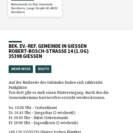
Bekennende Ev.-Ref. Gemeinde
Nordhorn, Lange Straße 60, 48531
Nordhorn
BEK. EV.-REF. GEMEINDE IN GIESSEN
ROBERT-BOSCH-STRASSE 14 (1.OG)
35398 GIESSEN
MEHR INFOS
ROUTE
Auf der Rückseite des Gebäudes finden sich zahlreiche
Parkplätze.
Von dort gibt es auch einen Hintereingang, durch den die
Gemeinderäume barrierefrei erreicht werden können.
So. 10:00 Uhr – Gottesdienst
Di. 16.45 Uhr – Jungschar (2-wöchentl.)
Fr. 20:00 Uhr – Bibel-/Gebetsstunde
Fr. 20:00 Uhr – Jugendkreis (2-wöchentl.)
+49 176 55535795 (Pastor Jochen Klautke)