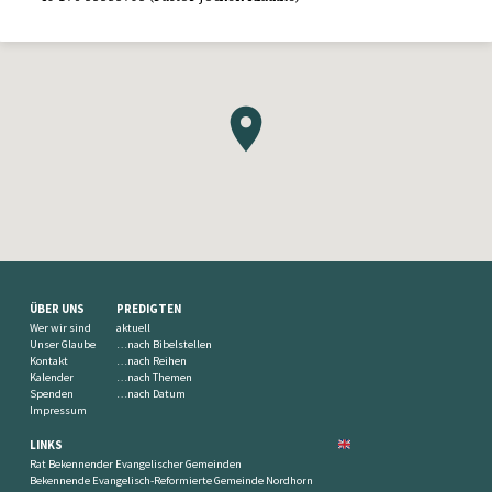
ÜBER UNS
PREDIGTEN
Wer wir sind
aktuell
Unser Glaube
…nach Bibelstellen
Kontakt
…nach Reihen
Kalender
…nach Themen
Spenden
…nach Datum
Impressum
LINKS
Rat Bekennender Evangelischer Gemeinden
Bekennende Evangelisch-Reformierte Gemeinde Nordhorn