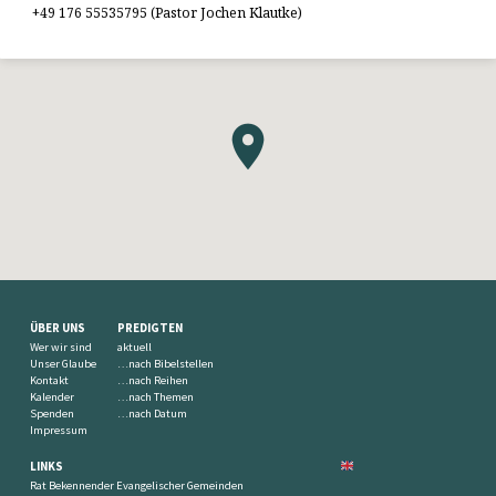
+49 176 55535795 (Pastor Jochen Klautke)
ÜBER UNS
PREDIGTEN
Wer wir sind
aktuell
Unser Glaube
…nach Bibelstellen
Kontakt
…nach Reihen
Kalender
…nach Themen
Spenden
…nach Datum
Impressum
LINKS
Rat Bekennender Evangelischer Gemeinden