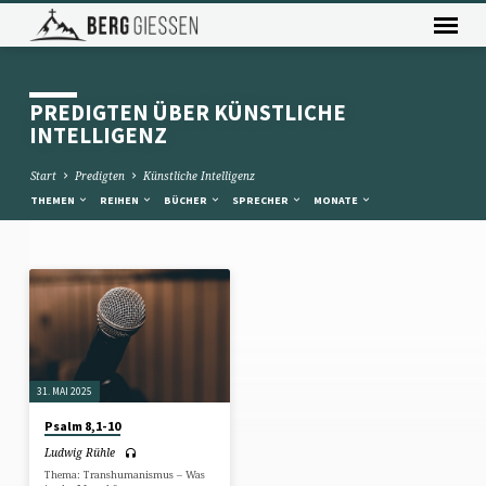
PREDIGTEN ÜBER KÜNSTLICHE
INTELLIGENZ
Start
Predigten
Künstliche Intelligenz
THEMEN
REIHEN
BÜCHER
SPRECHER
MONATE
PREDIGTEN
ÜBER
KÜNSTLICHE
INTELLIGENZ
31. MAI 2025
Psalm 8,1-10
Ludwig Rühle
Thema: Transhumanismus – Was