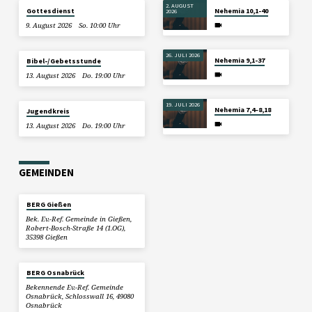
2. AUGUST
Gottesdienst
Nehemia 10,1-40
2026
9. August 2026
So. 10:00 Uhr
26. JULI 2026
Nehemia 9,1-37
Bibel-/Gebetsstunde
13. August 2026
Do. 19:00 Uhr
19. JULI 2026
Nehemia 7,4–8,18
Jugendkreis
13. August 2026
Do. 19:00 Uhr
GEMEINDEN
BERG Gießen
Bek. Ev.-Ref. Gemeinde in Gießen,
Robert-Bosch-Straße 14 (1.OG),
35398 Gießen
BERG Osnabrück
Bekennende Ev.-Ref. Gemeinde
Osnabrück, Schlosswall 16, 49080
Osnabrück