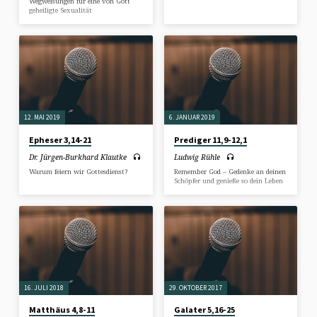
Wegweisungen für eine von Gott
geheiligte Sexualität
12. MAI 2019
6. JANUAR 2019
Epheser 3,14-21
Prediger 11,9-12,1
Dr. Jürgen-Burkhard Klautke
Ludwig Rühle
Warum feiern wir Gottesdienst?
Remember God – Gedenke an deinen
Schöpfer und genieße so dein Leben
16. JULI 2018
29. OKTOBER 2017
Matthäus 4,8-11
Galater 5,16-25