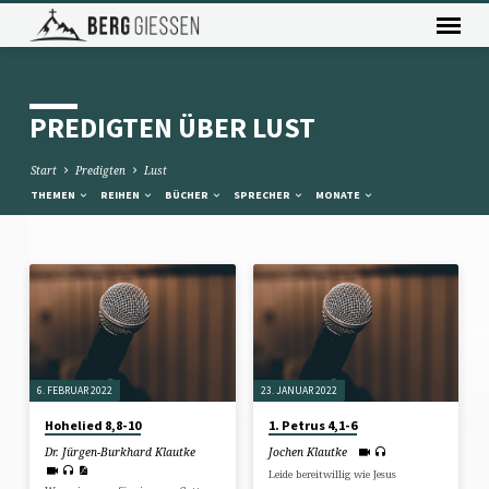
PREDIGTEN ÜBER LUST
Start
Predigten
Lust
THEMEN
REIHEN
BÜCHER
SPRECHER
MONATE
PREDIGTEN
ÜBER
LUST
6. FEBRUAR 2022
23. JANUAR 2022
Hohelied 8,8-10
1. Petrus 4,1-6
Dr. Jürgen-Burkhard Klautke
Jochen Klautke
Leide bereitwillig wie Jesus