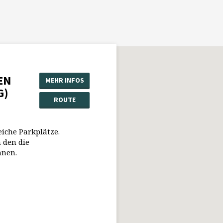
EN
MEHR INFOS
G)
ROUTE
eiche Parkplätze.
 den die
nnen.