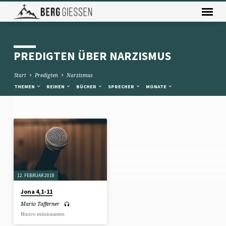
PREDIGTEN ÜBER NARZISMUS
Start
Predigten
Narzismus
THEMEN
REIHEN
BÜCHER
SPRECHER
MONATE
PREDIGTEN
ÜBER
NARZISMUS
12. FEBRUAR 2018
Jona 4,1-11
Mario Tafferner
Ninive missionieren