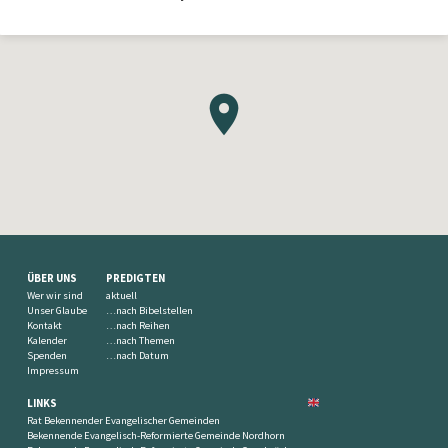
ÜBER UNS
PREDIGTEN
Wer wir sind
aktuell
Unser Glaube
…nach Bibelstellen
Kontakt
…nach Reihen
Kalender
…nach Themen
Spenden
…nach Datum
Impressum
LINKS
Rat Bekennender Evangelischer Gemeinden
Bekennende Evangelisch-Reformierte Gemeinde Nordhorn