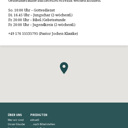
Gemeinderäume barrierefrei erreicht werden können.
So. 10:00 Uhr – Gottesdienst
Di. 16.45 Uhr – Jungschar (2-wöchentl.)
Fr. 20:00 Uhr – Bibel-/Gebetsstunde
Fr. 20:00 Uhr – Jugendkreis (2-wöchentl.)
+49 176 55535795 (Pastor Jochen Klautke)
ÜBER UNS
PREDIGTEN
Wer wir sind
aktuell
Unser Glaube
…nach Bibelstellen