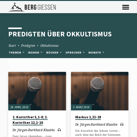
PREDIGTEN ÜBER OKKULTISMUS
Start
Predigten
Okkultismus
THEMEN
REIHEN
BÜCHER
SPRECHER
MONATE
PREDIGTEN
ÜBER
OKKULTISMUS
28. APRIL 2019
3. MÄRZ 2019
1. Korinther 5,1-8; 2.
Markus 1,21-28
Korinther 12,1-10
Dr. Jürgen-Burkhard Klautke
Dr. Jürgen-Burkhard Klautke
Die Autorität des Sohnes Gottes –
auch über das Reich der Dämonen
Dem Satan übergeben – zum