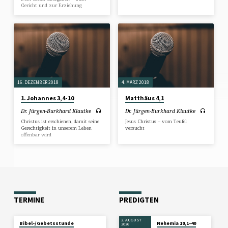
Gericht und zur Erziehung
16. DEZEMBER 2018
4. MÄRZ 2018
1. Johannes 3,4-10
Matthäus 4,1
Dr. Jürgen-Burkhard Klautke
Dr. Jürgen-Burkhard Klautke
Christus ist erschienen, damit seine
Jesus Christus – vom Teufel
Gerechtigkeit in unserem Leben
versucht
offenbar wird
TERMINE
PREDIGTEN
2. AUGUST
Bibel-/Gebetsstunde
Nehemia 10,1-40
2026